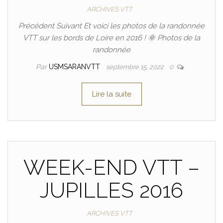
ARCHIVES VTT
Précédent Suivant Et voici les photos de la randonnée
VTT sur les bords de Loire en 2016 ! 🌞 Photos de la
randonnée
Par
USMSARANVTT
septembre 15, 2022
0
Lire la suite
WEEK-END VTT –
JUPILLES 2016
ARCHIVES VTT