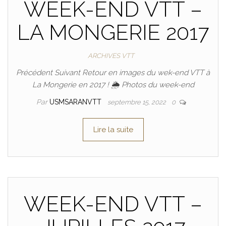
WEEK-END VTT –
LA MONGERIE 2017
ARCHIVES VTT
Précédent Suivant Retour en images du wek-end VTT à
La Mongerie en 2017 ! 🌦 Photos du week-end
Par
USMSARANVTT
septembre 15, 2022
0
Lire la suite
WEEK-END VTT –