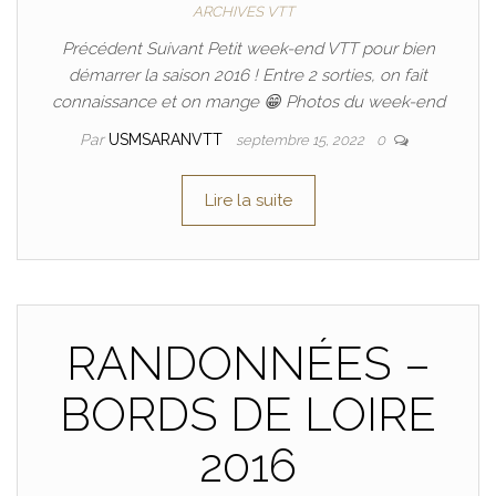
ARCHIVES VTT
Précédent Suivant Petit week-end VTT pour bien
démarrer la saison 2016 ! Entre 2 sorties, on fait
connaissance et on mange 😁 Photos du week-end
Par
USMSARANVTT
septembre 15, 2022
0
Lire la suite
RANDONNÉES –
BORDS DE LOIRE
2016