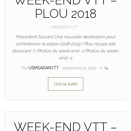
WEEK-END VTT –
PLOU 2018
ARCHIVES VTT
Précédent Suivant Une nouvelle destination pour
commencer la saison 2018-2019 ! Plou n’a pas été
décevant ✨ Photos du week-end -1 Photos du week-
end -2
Par
USMSARANVTT
septembre 15, 2022
0
Lire la suite
WEEK-END VTT –