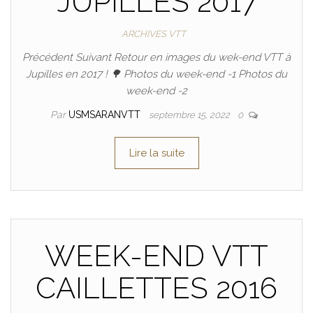
JUPILLES 2017
ARCHIVES VTT
Précédent Suivant Retour en images du wek-end VTT à
Jupilles en 2017 ! 🌳 Photos du week-end -1 Photos du
week-end -2
Par
USMSARANVTT
septembre 15, 2022
0
Lire la suite
WEEK-END VTT
CAILLETTES 2016