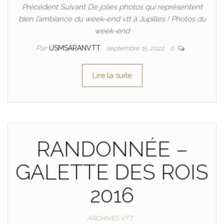
Précédent Suivant De jolies photos qui représentent
bien l’ambiance du week-end vtt à Jupilles ! Photos du
week-end
Par
USMSARANVTT
septembre 15, 2022
0
Lire la suite
RANDONNÉE –
GALETTE DES ROIS
2016
ARCHIVES VTT