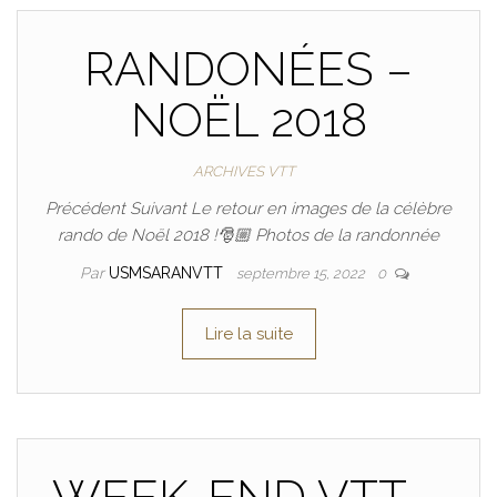
RANDONÉES –
NOËL 2018
ARCHIVES VTT
Précédent Suivant Le retour en images de la célèbre
rando de Noël 2018 !🎅🏼 Photos de la randonnée
Par
USMSARANVTT
septembre 15, 2022
0
Lire la suite