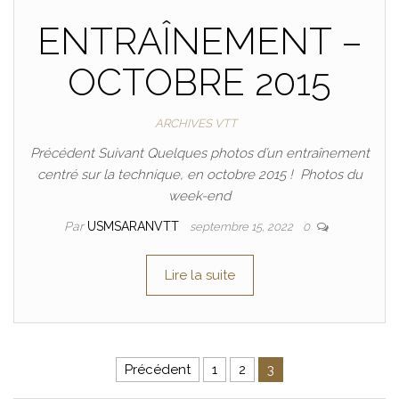
ENTRAÎNEMENT –
OCTOBRE 2015
ARCHIVES VTT
Précédent Suivant Quelques photos d’un entraînement
centré sur la technique, en octobre 2015 ! Photos du
week-end
Par
USMSARANVTT
septembre 15, 2022
0
Lire la suite
Précédent
1
2
3
Pagination des publications