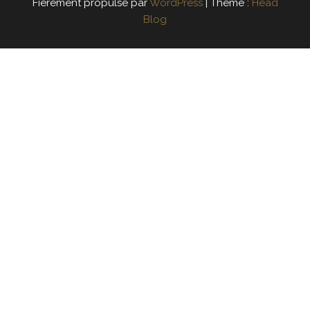
Fièrement propulsé par
WordPress
|
Thème :
Head
Blog