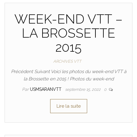
WEEK-END VTT –
LA BROSSETTE
2015
ARCHIVES VTT
Précédent Suivant Voici les photos du week-end VTT à
la Brossette en 2015 ! Photos du week-end
Par
USMSARANVTT
septembre 15, 2022
0
Lire la suite