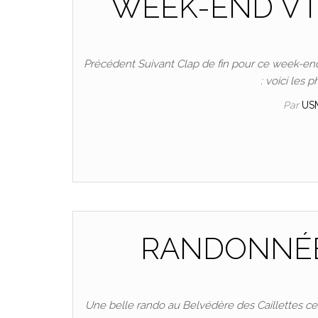
WEEK-END VT
Précédent Suivant Clap de fin pour ce week-end 
: voici les 
Par
US
RANDONNÉE
Une belle rando au Belvédère des Caillettes ce