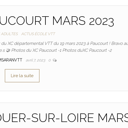
AUCOURT MARS 2023
 ADULTES
ACTUS ÉCOLE VTT
s du XC départemental VTT du 19 mars 2023 à Paucourt ! Bravo a
u.e.s 🤝 Photos du XC Paucourt -1 Photos duXC Paucourt -2
MSARANVTT
avril 7, 2023
0
Lire la suite
OUER-SUR-LOIRE MAR