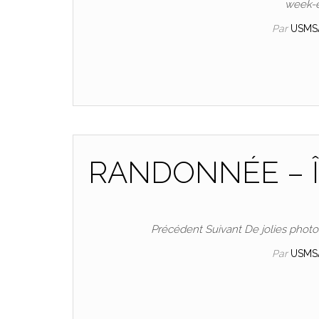
week-e
Par
USMS
RANDONNÉE – 
Précédent Suivant De jolies photo
Par
USMS