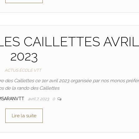
ES CAILLETTES AVRI
2023
ACTUS ÉCOLE VTT
 des Caillettes ce 1er avril 2023 organisée par nos monos préfé
s de la rando des Caillettes
MSARANVTT
avril 7, 2023
0
Lire la suite