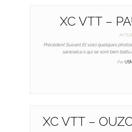
XC VTT – P
ACTUS
Précédent Suivant Et voici quelques photo
saranais.e.s qui se sont bien batt
Par
US
XC VTT – OUZ