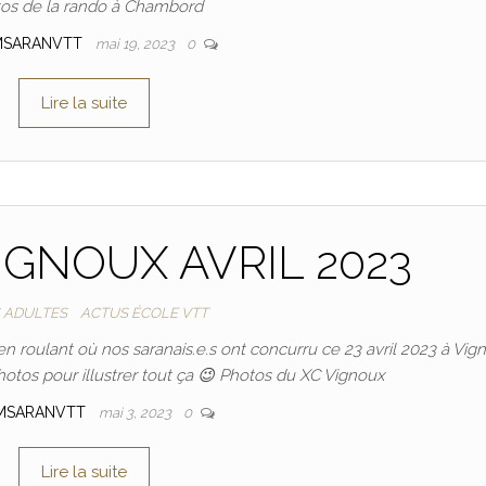
os de la rando à Chambord
MSARANVTT
mai 19, 2023
0
Lire la suite
IGNOUX AVRIL 2023
 ADULTES
ACTUS ÉCOLE VTT
 roulant où nos saranais.e.s ont concurru ce 23 avril 2023 à Vig
tos pour illustrer tout ça 😉 Photos du XC Vignoux
MSARANVTT
mai 3, 2023
0
Lire la suite