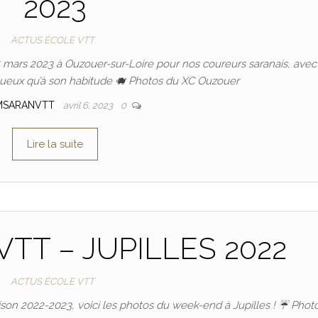
2023
ACTUS ÉCOLE VTT
 mars 2023 à Ouzouer-sur-Loire pour nos coureurs saranais, avec
oueux qu’à son habitude 🐗 Photos du XC Ouzouer
MSARANVTT
avril 6, 2023
0
Lire la suite
TT – JUPILLES 2022
ACTUS ÉCOLE VTT
on 2022-2023, voici les photos du week-end à Jupilles ! ☔️ Phot