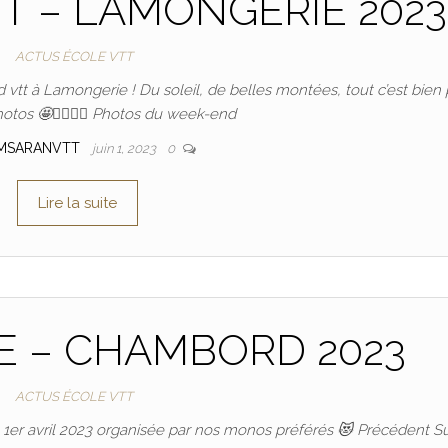
T – LAMONGERIE 2023
ACTUS ÉCOLE VTT
vtt à Lamongerie ! Du soleil, de belles montées, tout c’est bien
photos 🤩🚵‍♀️🚵‍♂️ Photos du week-end
MSARANVTT
juin 1, 2023
0
Lire la suite
 – CHAMBORD 2023
ACTUS ÉCOLE VTT
 1er avril 2023 organisée par nos monos préférés 😻 Précédent S