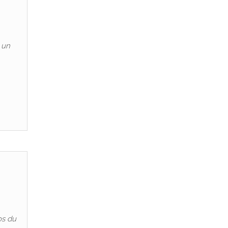
 un
os du