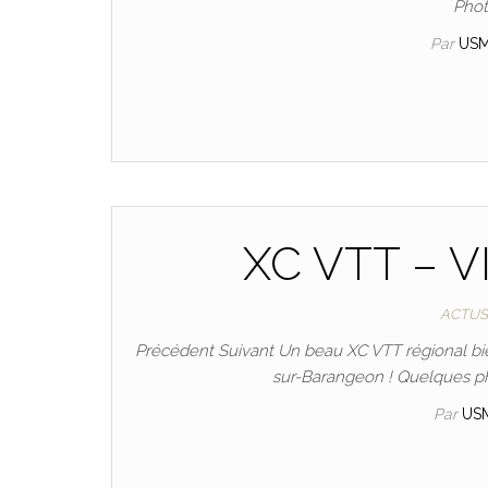
Phot
Par
US
XC VTT – V
ACTUS
Précédent Suivant Un beau XC VTT régional bien
sur-Barangeon ! Quelques pho
Par
US