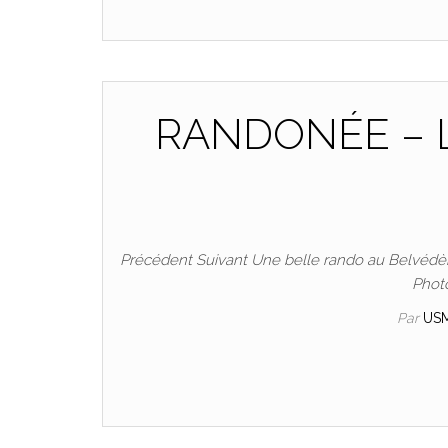
RANDONÉE – L
Précédent Suivant Une belle rando au Belvédère
Photo
Par
US