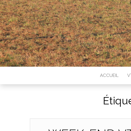
ACCUEIL
V
Étiqu