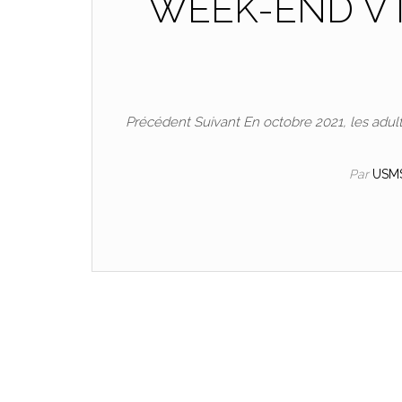
WEEK-END V
Précédent Suivant En octobre 2021, les adult
Par
USM