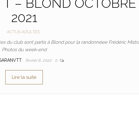
TT – BLOND OCTOBRE
2021
ACTUS ADULTES
es du club sont partis à Blond pour la randonnéee Frédéric Mistra
Photos du week-end
SARANVTT
février 6, 2022
0
Lire la suite