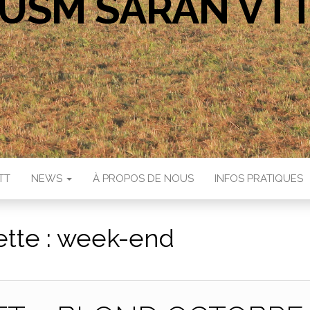
USM SARAN VT
TT
NEWS
À PROPOS DE NOUS
INFOS PRATIQUES
ette :
week-end