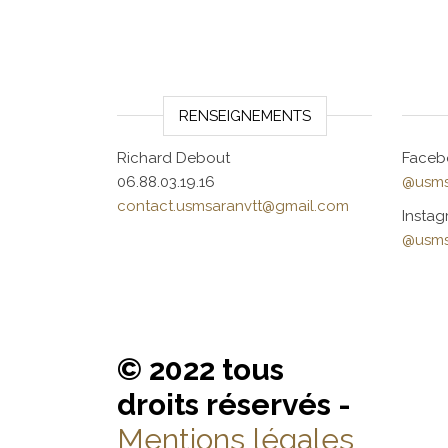
RENSEIGNEMENTS
Richard Debout
Faceb
06.88.03.19.16
@usms
contact.usmsaranvtt@gmail.com
Instag
@usms
© 2022 tous
droits réservés -
Mentions légales