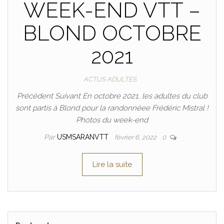
WEEK-END VTT –
BLOND OCTOBRE
2021
ACTUS ADULTES
Précédent Suivant En octobre 2021, les adultes du club
sont partis à Blond pour la randonnéee Frédéric Mistral !
Photos du week-end
Par
USMSARANVTT
février 6, 2022
0
Lire la suite